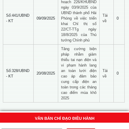
hoạch 226/KHUBND
ngày 03/9/2025 của
UBND thành phố Hải
Số:441/UBND
Tải
09/09/2025
Phòng về việc triển
0
- KT
về
khai Chỉ thị số
22/CT-TTg ngày
18/8/2025 của Thủ
tướng Chính phủ
Tăng cường biện
pháp nhằm giảm
thiểu tai nạn điện và
vi phạm hành lang
Số:328/UBND
an toàn lưới điện
Tải
20/08/2025
0
- KT
cao áp đảm bảo
về
cung cấp điện an
toàn trong các tháng
cao điểm mùa khô
2025
VĂN BẢN CHỈ ĐẠO ĐIỀU HÀNH