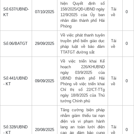
hiện Quyết định số
Số:637/UBND-
158/2025/QĐ-UBND ngày
Tải
07/10/2025
0
KT
12/9/2025 của Ủy ban
về
nhân dân thành phố Hải
Phòng
Về việc phát thanh tuyên
truyền phổ biến giáo dục
Tải
Số:06/BATGT
29/09/2025
0
pháp luật về bảo đảm
về
TTATGT đường sắt
Về việc triển khai Kế
hoạch 226/KHUBND
ngày 03/9/2025 của
Số:441/UBND
UBND thành phố Hải
Tải
09/09/2025
0
- KT
Phòng về việc triển khai
về
Chỉ thị số 22/CT-TTg
ngày 18/8/2025 của Thủ
tướng Chính phủ
Tăng cường biện pháp
nhằm giảm thiểu tai nạn
điện và vi phạm hành
Số:328/UBND
lang an toàn lưới điện
Tải
20/08/2025
0
- KT
cao áp đảm bảo cung
về