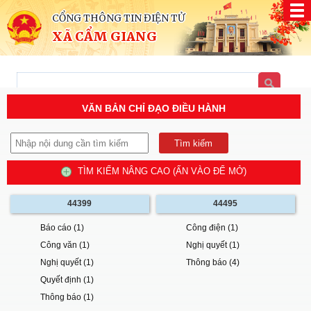
CỔNG THÔNG TIN ĐIỆN TỬ
XÃ CẨM GIANG
VĂN BẢN CHỈ ĐẠO ĐIỀU HÀNH
TÌM KIẾM NÂNG CAO (ẤN VÀO ĐỂ MỞ)
44399
44495
Báo cáo (1)
Công điện (1)
Công văn (1)
Nghị quyết (1)
Nghị quyết (1)
Thông báo (4)
Quyết định (1)
Thông báo (1)