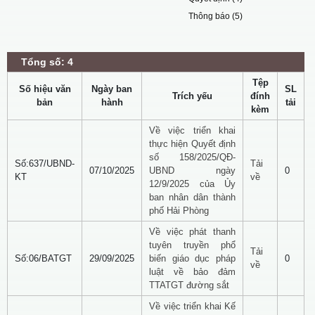
Thông báo (5)
Tổng số: 4
Tệp
Số hiệu văn
Ngày ban
SL
Trích yếu
đính
bản
hành
tải
kèm
Về việc triển khai
thực hiện Quyết định
số 158/2025/QĐ-
Số:637/UBND-
Tải
07/10/2025
UBND ngày
0
KT
về
12/9/2025 của Ủy
ban nhân dân thành
phố Hải Phòng
Về việc phát thanh
tuyên truyền phổ
Tải
Số:06/BATGT
29/09/2025
biến giáo dục pháp
0
về
luật về bảo đảm
TTATGT đường sắt
Về việc triển khai Kế