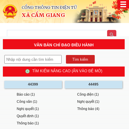
CỔNG THÔNG TIN ĐIỆN TỬ
XÃ CẨM GIANG
VĂN BẢN CHỈ ĐẠO ĐIỀU HÀNH
TÌM KIẾM NÂNG CAO (ẤN VÀO ĐỂ MỞ)
44399
44495
Báo cáo (1)
Công điện (1)
Công văn (1)
Nghị quyết (1)
Nghị quyết (1)
Thông báo (4)
Quyết định (1)
Thông báo (1)