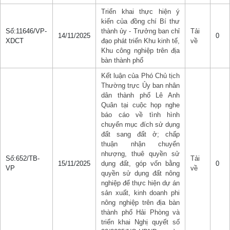
Triển khai thực hiện ý
kiến của đồng chí Bí thư
Số:11646/VP-
thành ủy - Trưởng ban chỉ
Tải
14/11/2025
0
XDCT
đạo phát triển Khu kinh tế,
về
Khu công nghiệp trên địa
bàn thành phố
Kết luận của Phó Chủ tịch
Thường trực Ủy ban nhân
dân thành phố Lê Anh
Quân tại cuộc họp nghe
báo cáo về tình hình
chuyển mục đích sử dụng
đất sang đất ở; chấp
thuận nhận chuyển
nhượng, thuê quyền sử
Số:652/TB-
Tải
15/11/2025
dụng đất, góp vốn bằng
0
VP
về
quyền sử dụng đất nông
nghiệp để thực hiện dự án
sản xuất, kinh doanh phi
nông nghiệp trên địa bàn
thành phố Hải Phòng và
triển khai Nghị quyết số