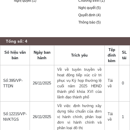
Nghị quyết (1)
Chương trình (1)
Nghị quyết (5)
Quyết định (4)
Thông báo (5)
Tổng số: 4
Tệp
Số hiệu văn
Ngày ban
SL
Trích yếu
đính
bản
hành
tải
kèm
Về về tuyên truyền về
hoạt động tiếp xúc cử tri
Số:395/VP-
phục vụ Kỳ họp thường lệ
Tải
26/11/2025
0
TTDN
cuối năm 2025 HĐND
về
thành phố khóa XVI của
lãnh đạo thành phố
Về việc định hướng xây
dựng tiêu chuẩn của đơn
Số:12215/VP-
Tải
26/11/2025
vị hành chính, phân loại
1
NVKTGS
về
đơn vị hành chính và
phân loại đô thị