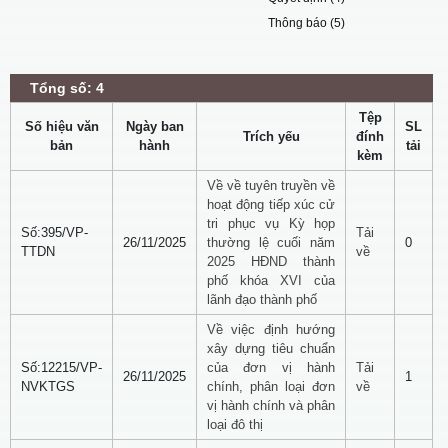
Thông báo (5)
Tổng số: 4
Tệp
Số hiệu văn
Ngày ban
SL
Trích yếu
đính
bản
hành
tải
kèm
Về về tuyên truyền về
hoạt động tiếp xúc cử
tri phục vụ Kỳ họp
Số:395/VP-
Tải
26/11/2025
thường lệ cuối năm
0
TTDN
về
2025 HĐND thành
phố khóa XVI của
lãnh đạo thành phố
Về việc định hướng
xây dựng tiêu chuẩn
Số:12215/VP-
của đơn vị hành
Tải
26/11/2025
1
NVKTGS
chính, phân loại đơn
về
vị hành chính và phân
loại đô thị