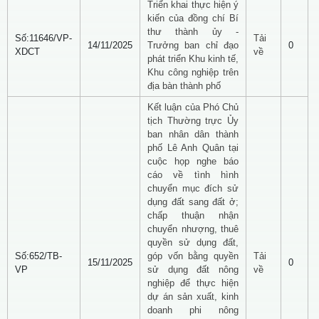
Triển khai thực hiện ý
kiến của đồng chí Bí
thư thành ủy -
Số:11646/VP-
Tải
14/11/2025
Trưởng ban chỉ đạo
0
XDCT
về
phát triển Khu kinh tế,
Khu công nghiệp trên
địa bàn thành phố
Kết luận của Phó Chủ
tịch Thường trực Ủy
ban nhân dân thành
phố Lê Anh Quân tại
cuộc họp nghe báo
cáo về tình hình
chuyển mục đích sử
dụng đất sang đất ở;
chấp thuận nhận
chuyển nhượng, thuê
quyền sử dụng đất,
Số:652/TB-
góp vốn bằng quyền
Tải
15/11/2025
0
VP
sử dụng đất nông
về
nghiệp để thực hiện
dự án sản xuất, kinh
doanh phi nông