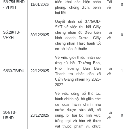
Số:75/UBND
triển khai các biện pháp
Tải
11/01/2026
0
- VHXH
phòng, chống dịch, bệnh
về
bại liệt
Quyết định số 3775/QĐ-
SYT về việc thu hồi Giấy
Số:29/TB-
chứng nhận đủ điều kiện
Tải
30/12/2025
0
VHXH
kinh doanh Dược, Giấy
về
chứng nhận Thực hành tốt
cơ sở bán lẻ thuốc
Về việc giới thiệu nhân sự
ứng cử bầu Trưởng Ban,
Phó Trưởng Ban Ban
Tải
Số69-TB/ĐU
22/12/2025
1
Thanh tra nhân dân xã
về
Cẩm Giang nhiệm kỳ 2025-
2027
Về việc công bố thủ tục
hành chính nội bộ giữa các
cơ quan hành chính nhà
nước được sửa đổi, bổ
304/TB-
Tải
23/12/2025
sung, bị bãi bỏ lĩnh vực
0
UBND
về
trồng trọt và bảo vệ thực
vật thuộc phạm vi, chức