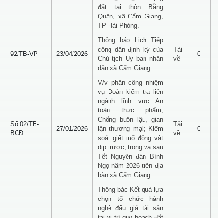
đất tại thôn Bằng
Quân, xã Cẩm Giang,
TP Hải Phòng.
Thông báo Lịch Tiếp
công dân định kỳ của
Tải
92/TB-VP
23/04/2026
0
Chủ tịch Ủy ban nhân
về
dân xã Cẩm Giang
V/v phân công nhiệm
vụ Đoàn kiểm tra liên
ngành lĩnh vực An
toàn thực phẩm;
Chống buôn lậu, gian
Số:02/TB-
Tải
27/01/2026
lận thương mại; Kiểm
0
BCĐ
về
soát giết mổ động vật
dịp trước, trong và sau
Tết Nguyên đán Bính
Ngọ năm 2026 trên địa
bàn xã Cẩm Giang
Thông báo Kết quả lựa
chọn tổ chức hành
nghề đấu giá tài sản
tại vị trí quy hoạch đất