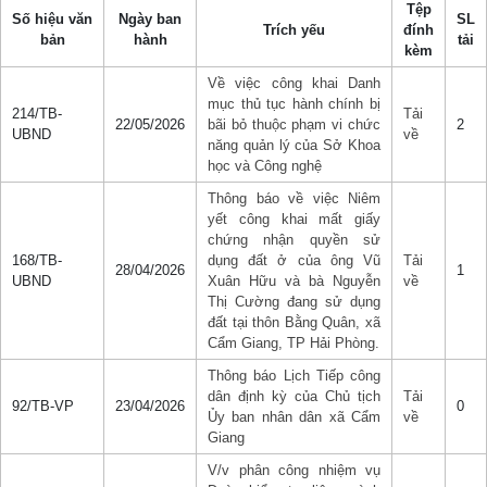
Tệp
Số hiệu văn
Ngày ban
SL
Trích yếu
đính
bản
hành
tải
kèm
Về việc công khai Danh
mục thủ tục hành chính bị
214/TB-
Tải
22/05/2026
bãi bỏ thuộc phạm vi chức
2
UBND
về
năng quản lý của Sở Khoa
học và Công nghệ
Thông báo về việc Niêm
yết công khai mất giấy
chứng nhận quyền sử
168/TB-
dụng đất ở của ông Vũ
Tải
28/04/2026
1
UBND
Xuân Hữu và bà Nguyễn
về
Thị Cường đang sử dụng
đất tại thôn Bằng Quân, xã
Cẩm Giang, TP Hải Phòng.
Thông báo Lịch Tiếp công
dân định kỳ của Chủ tịch
Tải
92/TB-VP
23/04/2026
0
Ủy ban nhân dân xã Cẩm
về
Giang
V/v phân công nhiệm vụ