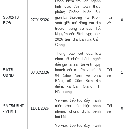
Đoàn kiểm tra liên ngành
lĩnh vực An toàn thực
phẩm; Chống buôn lậu,
Số:02/TB-
gian lận thương mại; Kiểm
Tải
27/01/2026
0
BCĐ
soát giết mổ động vật dịp
về
trước, trong và sau Tết
Nguyên đán Bính Ngọ năm
2026 trên địa bàn xã Cẩm
Giang
Thông báo Kết quả lựa
chọn tổ chức hành nghề
đấu giá tài sản tại vị trí quy
51/TB-
hoạch đất ở tiếp vị trí số
Tải
03/02/2026
1
UBND
04 (phía Nam và phía
về
Bắc), xã Cẩm Sơn địa
điểm: xã Cẩm Giang, TP
Hải phòng
Về việc tiếp tục đẩy mạnh
Số:75/UBND
triển khai các biện pháp
Tải
11/01/2026
0
- VHXH
phòng, chống dịch, bệnh
về
bại liệt
Về việc tiếp tục đẩy mạnh