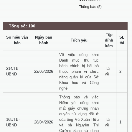
Thông báo (5)
Tổng số: 100
Tệp
Số hiệu văn
Ngày ban
SL
Trích yếu
đính
bản
hành
tải
kèm
Về việc công khai
Danh mục thủ tục
hành chính bị bãi bỏ
214/TB-
Tải
22/05/2026
thuộc phạm vi chức
2
UBND
về
năng quản lý của Sở
Khoa học và Công
nghệ
Thông báo về việc
Niêm yết công khai
mất giấy chứng nhận
quyền sử dụng đất ở
168/TB-
của ông Vũ Xuân Hữu
Tải
28/04/2026
1
UBND
và bà Nguyễn Thị
về
Cường đang sử dụng