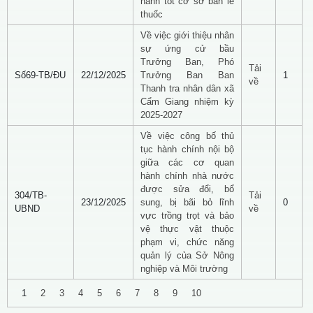
hành tốt cơ sở bán lẻ
thuốc
Về việc giới thiệu nhân
sự ứng cử bầu
Trưởng Ban, Phó
Tải
Số69-TB/ĐU
22/12/2025
Trưởng Ban Ban
1
về
Thanh tra nhân dân xã
Cẩm Giang nhiệm kỳ
2025-2027
Về việc công bố thủ
tục hành chính nội bộ
giữa các cơ quan
hành chính nhà nước
được sửa đổi, bổ
304/TB-
Tải
23/12/2025
sung, bị bãi bỏ lĩnh
0
UBND
về
vực trồng trọt và bảo
vệ thực vật thuộc
phạm vi, chức năng
quản lý của Sở Nông
nghiệp và Môi trường
1
2
3
4
5
6
7
8
9
10