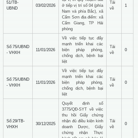
51/TB-
Tải
03/02/2026
ở tiếp vị trí số 04 (phía
1
UBND
về
Nam và phía Bắc), xã
Cẩm Sơn địa điểm: xã
Cẩm Giang, TP Hải
phòng
Về việc tiếp tục đẩy
mạnh triển khai các
Số:75/UBND
Tải
11/01/2026
biện pháp phòng,
0
- VHXH
về
chống dịch, bệnh bại
liệt
Về việc tiếp tục đẩy
mạnh triển khai các
Số:75/UBND
Tải
11/01/2026
biện pháp phòng,
0
- VHXH
về
chống dịch, bệnh bại
liệt
Quyết định số
3775/QĐ-SYT về việc
thu hồi Giấy chứng
Số:29/TB-
nhận đủ điều kiện kinh
Tải
30/12/2025
0
VHXH
doanh Dược, Giấy
về
chứng nhận Thực