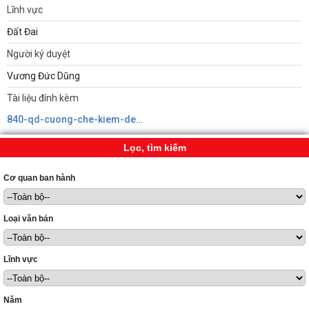
Lĩnh vực
Đất Đai
Người ký duyệt
Vương Đức Dũng
Tài liệu đính kèm
840-qd-cuong-che-kiem-dem-nghi.signed639118392086364091.pdf
Lọc, tìm kiếm
Cơ quan ban hành
Loại văn bản
Lĩnh vực
Năm