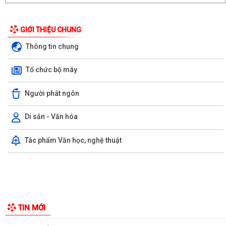
GIỚI THIỆU CHUNG
Thông tin chung
Tổ chức bộ máy
Người phát ngôn
Xã Cẩm Giang tổ chức lấy mẫu ADN hài cốt liệt sĩ chưa xác định được
danh tính
Di sản - Văn hóa
Xã Cẩm Giang tổ chức lễ tâm linh và triển khai lấy mẫu hài cốt liệt sĩ
Tác phẩm Văn học, nghệ thuật
phục vụ giám định ADN