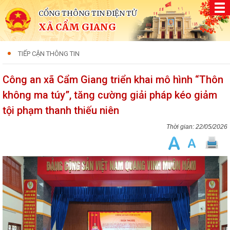
CỔNG THÔNG TIN ĐIỆN TỬ
XÃ CẨM GIANG
TIẾP CẬN THÔNG TIN
Công an xã Cẩm Giang triển khai mô hình “Thôn
không ma túy”, tăng cường giải pháp kéo giảm
tội phạm thanh thiếu niên
22/05/2026