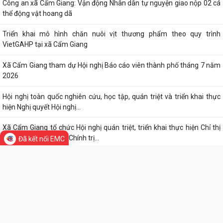
THÔNG BÁO số 03/TB-TTPVHCC ngày 04/8/2026 của Trung tâm
Phục vụ HCC Về việc tổ chức hướng dẫn, tiếp...
Xã Cẩm Giang dự Hội nghị trực tuyến triển khai công tác đo đạc, lập
bản đồ địa chính và xây dựng cơ...
Cẩm Giang quyết tâm bứt phá trong cải cách hành chính và mở rộng
TIN MỚI
diện bao phủ bảo hiểm xã hội, bảo...
Công an xã Cẩm Giang: Vận động Nhân dân tự nguyện giao nộp 02 cá
thể động vật hoang dã
Triển khai mô hình chăn nuôi vịt thương phẩm theo quy trình
Đã kết nối EMC
VietGAHP tại xã Cẩm Giang
Xã Cẩm Giang tham dự Hội nghị Báo cáo viên thành phố tháng 7 năm
2026
Hội nghị toàn quốc nghiên cứu, học tập, quán triệt và triển khai thực
hiện Nghị quyết Hội nghị...