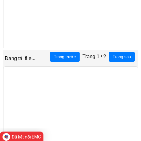
Đã kết nối EMC