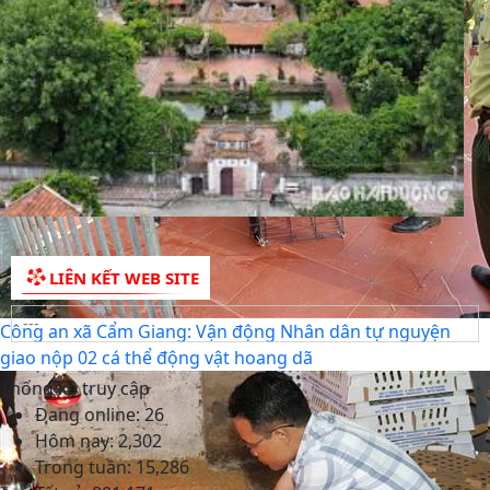
LIÊN KẾT WEB SITE
Công an xã Cẩm Giang: Vận động Nhân dân tự nguyện
giao nộp 02 cá thể động vật hoang dã
Thống kê truy cập
Đang online:
26
Hôm nay:
2,302
Trong tuần:
15,286