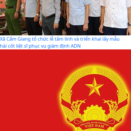
Xã Cẩm Giang tổ chức lễ tâm linh và triển khai lấy mẫu
hài cốt liệt sĩ phục vụ giám định ADN