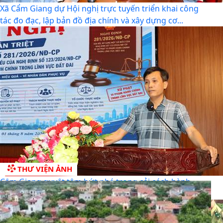
Xã Cẩm Giang dự Hội nghị trực tuyến triển khai công
tác đo đạc, lập bản đồ địa chính và xây dựng cơ...
THƯ VIỆN ẢNH
Cẩm Giang quyết tâm bứt phá trong cải cách hành
chính và mở rộng diện bao phủ bảo hiểm xã hội, bảo...