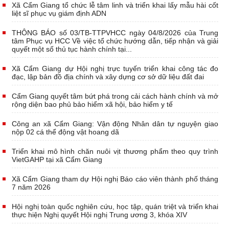
Xã Cẩm Giang tổ chức lễ tâm linh và triển khai lấy mẫu hài cốt
liệt sĩ phục vụ giám định ADN
THÔNG BÁO số 03/TB-TTPVHCC ngày 04/8/2026 của Trung
tâm Phục vụ HCC Về việc tổ chức hướng dẫn, tiếp nhận và giải
quyết một số thủ tục hành chính tại...
Xã Cẩm Giang dự Hội nghị trực tuyến triển khai công tác đo
đạc, lập bản đồ địa chính và xây dựng cơ sở dữ liệu đất đai
Cẩm Giang quyết tâm bứt phá trong cải cách hành chính và mở
rộng diện bao phủ bảo hiểm xã hội, bảo hiểm y tế
Công an xã Cẩm Giang: Vận động Nhân dân tự nguyện giao
nộp 02 cá thể động vật hoang dã
Triển khai mô hình chăn nuôi vịt thương phẩm theo quy trình
VietGAHP tại xã Cẩm Giang
Xã Cẩm Giang tham dự Hội nghị Báo cáo viên thành phố tháng
7 năm 2026
Hội nghị toàn quốc nghiên cứu, học tập, quán triệt và triển khai
thực hiện Nghị quyết Hội nghị Trung ương 3, khóa XIV