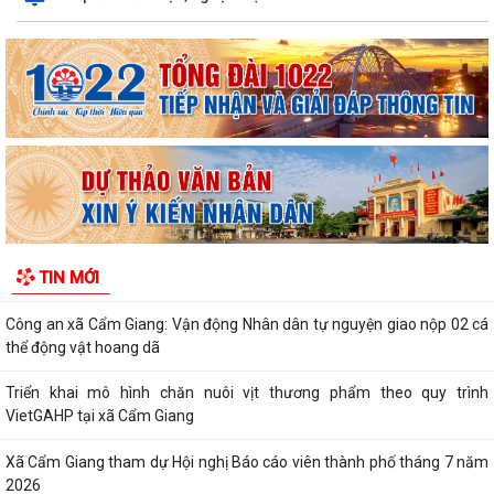
danh tính
Xã Cẩm Giang tổ chức lễ tâm linh và triển khai lấy mẫu hài cốt liệt sĩ
phục vụ giám định ADN
THÔNG BÁO số 03/TB-TTPVHCC ngày 04/8/2026 của Trung tâm
Phục vụ HCC Về việc tổ chức hướng dẫn, tiếp...
Xã Cẩm Giang dự Hội nghị trực tuyến triển khai công tác đo đạc, lập
bản đồ địa chính và xây dựng cơ...
Cẩm Giang quyết tâm bứt phá trong cải cách hành chính và mở rộng
TIN MỚI
diện bao phủ bảo hiểm xã hội, bảo...
Công an xã Cẩm Giang: Vận động Nhân dân tự nguyện giao nộp 02 cá
thể động vật hoang dã
Triển khai mô hình chăn nuôi vịt thương phẩm theo quy trình
VietGAHP tại xã Cẩm Giang
Xã Cẩm Giang tham dự Hội nghị Báo cáo viên thành phố tháng 7 năm
2026