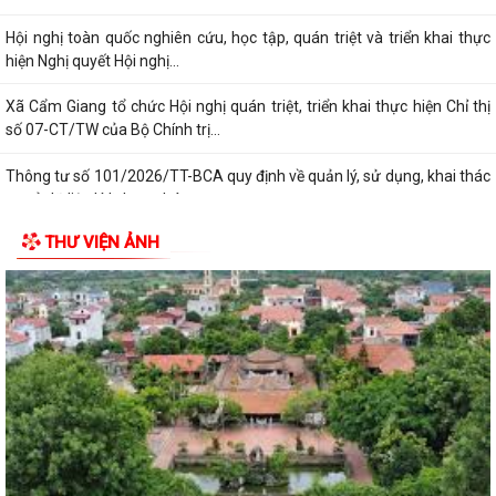
Hội nghị toàn quốc nghiên cứu, học tập, quán triệt và triển khai thực
hiện Nghị quyết Hội nghị...
Xã Cẩm Giang tổ chức Hội nghị quán triệt, triển khai thực hiện Chỉ thị
số 07-CT/TW của Bộ Chính trị...
Thông tư số 101/2026/TT-BCA quy định về quản lý, sử dụng, khai thác
cơ sở dữ liệu lý lịch tư pháp,...
THƯ VIỆN ẢNH
THÔNG BÁO số 527/TB-UBND xã Cẩm Giang Về việc công khai danh
mục thủ tục hành chính ban hành mới...
Đảng ủy - HĐND - UBND - Ủy ban MTTQ Việt Nam xã Cẩm Giang tổ
chức lễ viếng các nghĩa trang liệt sĩ...
Trạm Y tế xã Cẩm Giang phối hợp khám, phát hiện các bệnh về mắt
cho người có công nhân kỷ niệm 79...
Hội đồng nhân dân xã Cẩm Giang tổ chức Kỳ họp thứ tư (Kỳ họp
thường lệ giữa năm 2026)