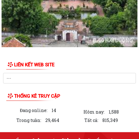
Hội đồng nhân dân xã Cẩm Giang tổ chức Kỳ họp thứ tư (Kỳ họp
thường lệ giữa năm 2026)
Đảng ủy xã Cẩm Giang tổ chức thăm, tặng quà người có công theo ủy
quyền của đồng chí Giám đốc Công...
Đồng chí Nguyễn Ngọc Sơn, đại biểu quốc hội khóa XVI Thăm, tặng quà
gia đình chính sách, người có...
LIÊN KẾT WEB SITE
Đồng chí Phạm Văn Mạnh - Bí thư Đảng ủy, Chủ tịch HĐND xã Cẩm
Giang thăm, tặng quà gia đình chính...
Thông tư 14/2026/TT-BYT quy định tiêu chuẩn chẩn đoán và quy
trình xác định nghiện ma túy
THỐNG KÊ TRUY CẬP
Nghị định số 166/2026/NĐ-CP của Chính phủ: Quy định hồ sơ, trình tự,
Đang online:
14
thủ tục xác định tình trạng...
Hôm nay:
1,588
Trong tuần:
29,464
Tất cả:
815,349
Xã Cẩm Giang đưa dịch vụ hành chính công đến tận nhà văn hóa thôn
Xã Cẩm Giang đánh giá tiến độ thực hiện Kế hoạch số 150/KH-UBND