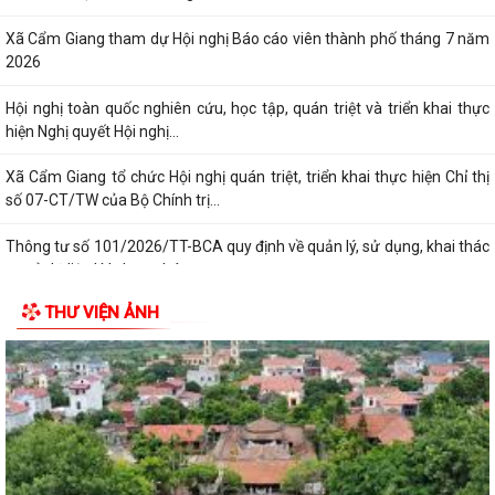
Xã Cẩm Giang tham dự Hội nghị Báo cáo viên thành phố tháng 7 năm
2026
Hội nghị toàn quốc nghiên cứu, học tập, quán triệt và triển khai thực
hiện Nghị quyết Hội nghị...
Xã Cẩm Giang tổ chức Hội nghị quán triệt, triển khai thực hiện Chỉ thị
số 07-CT/TW của Bộ Chính trị...
Thông tư số 101/2026/TT-BCA quy định về quản lý, sử dụng, khai thác
cơ sở dữ liệu lý lịch tư pháp,...
THƯ VIỆN ẢNH
THÔNG BÁO số 527/TB-UBND xã Cẩm Giang Về việc công khai danh
mục thủ tục hành chính ban hành mới...
Đảng ủy - HĐND - UBND - Ủy ban MTTQ Việt Nam xã Cẩm Giang tổ
chức lễ viếng các nghĩa trang liệt sĩ...
Trạm Y tế xã Cẩm Giang phối hợp khám, phát hiện các bệnh về mắt
cho người có công nhân kỷ niệm 79...