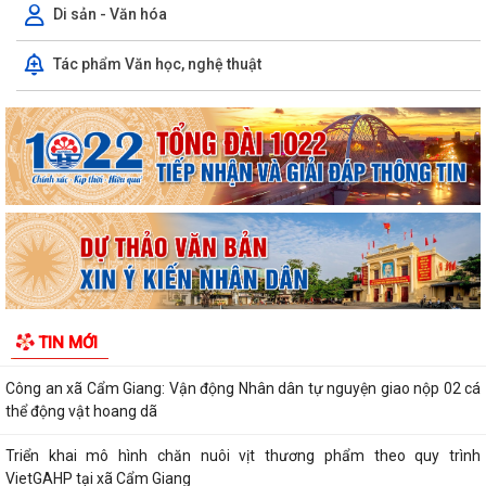
Di sản - Văn hóa
Xã Cẩm Giang tổ chức lấy mẫu ADN hài cốt liệt sĩ chưa xác định được
Tác phẩm Văn học, nghệ thuật
danh tính
Xã Cẩm Giang tổ chức lễ tâm linh và triển khai lấy mẫu hài cốt liệt sĩ
phục vụ giám định ADN
THÔNG BÁO số 03/TB-TTPVHCC ngày 04/8/2026 của Trung tâm
Phục vụ HCC Về việc tổ chức hướng dẫn, tiếp...
Xã Cẩm Giang dự Hội nghị trực tuyến triển khai công tác đo đạc, lập
bản đồ địa chính và xây dựng cơ...
Cẩm Giang quyết tâm bứt phá trong cải cách hành chính và mở rộng
TIN MỚI
diện bao phủ bảo hiểm xã hội, bảo...
Công an xã Cẩm Giang: Vận động Nhân dân tự nguyện giao nộp 02 cá
thể động vật hoang dã
Triển khai mô hình chăn nuôi vịt thương phẩm theo quy trình
VietGAHP tại xã Cẩm Giang