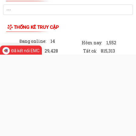
THỐNG KÊ TRUY CẬP
Đang online:
14
Hôm nay:
1,552
Trong tuần:
29,428
Tất cả:
815,313
Đã kết nối EMC
Cổng Thông tin điện tử Xã Cẩm Giang,
thành phố Hải Phòng
Chịu trách nhiệm về nội dung: Chủ tịch Uỷ ban nhân
dân Xã Cẩm Giang
Địa chỉ: Xã Cẩm Giang, thành phố Hải Phòng
Điện thoại: 02203600005
Email: xacamgiang@haiphong.gov.vn