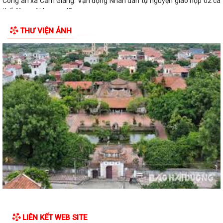
Công an xã Cẩm Giang: Vận động Nhân dân tự nguyện giao nộp 02 cá
thể động vật hoang dã
THƯ VIỆN ẢNH
LIÊN KẾT WEB SITE