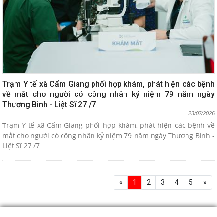
Trạm Y tế xã Cẩm Giang phối hợp khám, phát hiện các bệnh
về mắt cho người có công nhân kỷ niệm 79 năm ngày
Thương Binh - Liệt Sĩ 27 /7
23/07/2026
Trạm Y tế xã Cẩm Giang phối hợp khám, phát hiện các bệnh về
mắt cho người có công nhân kỷ niệm 79 năm ngày Thương Binh -
Liệt Sĩ 27 /7
«
1
2
3
4
5
»