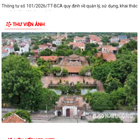
Thông tư số 101/2026/TT-BCA quy định về quản lý, sử dụng, khai thác
cơ sở dữ liệu lý lịch tư pháp,...
THƯ VIỆN ẢNH
THÔNG BÁO số 527/TB-UBND xã Cẩm Giang Về việc công khai danh
mục thủ tục hành chính ban hành mới...
Đảng ủy - HĐND - UBND - Ủy ban MTTQ Việt Nam xã Cẩm Giang tổ
chức lễ viếng các nghĩa trang liệt sĩ...
Trạm Y tế xã Cẩm Giang phối hợp khám, phát hiện các bệnh về mắt
cho người có công nhân kỷ niệm 79...
Hội đồng nhân dân xã Cẩm Giang tổ chức Kỳ họp thứ tư (Kỳ họp
thường lệ giữa năm 2026)
Đảng ủy xã Cẩm Giang tổ chức thăm, tặng quà người có công theo ủy
quyền của đồng chí Giám đốc Công...
Đồng chí Nguyễn Ngọc Sơn, đại biểu quốc hội khóa XVI Thăm, tặng quà
gia đình chính sách, người có...