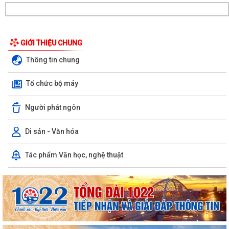
GIỚI THIỆU CHUNG
Thông tin chung
Tổ chức bộ máy
Người phát ngôn
Di sản - Văn hóa
Xã Cẩm Giang tổ chức lấy mẫu ADN hài cốt liệt sĩ chưa xác định được
Tác phẩm Văn học, nghệ thuật
danh tính
Xã Cẩm Giang tổ chức lễ tâm linh và triển khai lấy mẫu hài cốt liệt sĩ
phục vụ giám định ADN
THÔNG BÁO số 03/TB-TTPVHCC ngày 04/8/2026 của Trung tâm
Phục vụ HCC Về việc tổ chức hướng dẫn, tiếp...