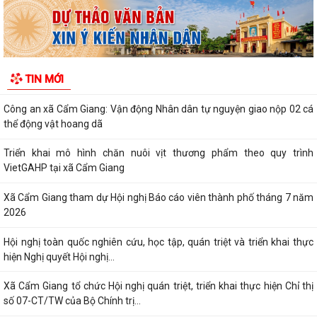
Xã Cẩm Giang dự Hội nghị trực tuyến triển khai công tác đo đạc, lập
bản đồ địa chính và xây dựng cơ...
Cẩm Giang quyết tâm bứt phá trong cải cách hành chính và mở rộng
TIN MỚI
diện bao phủ bảo hiểm xã hội, bảo...
Công an xã Cẩm Giang: Vận động Nhân dân tự nguyện giao nộp 02 cá
thể động vật hoang dã
Triển khai mô hình chăn nuôi vịt thương phẩm theo quy trình
VietGAHP tại xã Cẩm Giang
Xã Cẩm Giang tham dự Hội nghị Báo cáo viên thành phố tháng 7 năm
2026
Hội nghị toàn quốc nghiên cứu, học tập, quán triệt và triển khai thực
hiện Nghị quyết Hội nghị...
Xã Cẩm Giang tổ chức Hội nghị quán triệt, triển khai thực hiện Chỉ thị
số 07-CT/TW của Bộ Chính trị...