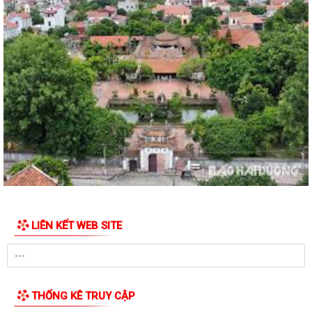
Đảng ủy xã Cẩm Giang tổ chức thăm, tặng quà người có công theo ủy
quyền của đồng chí Giám đốc Công...
Đồng chí Nguyễn Ngọc Sơn, đại biểu quốc hội khóa XVI Thăm, tặng quà
gia đình chính sách, người có...
Đồng chí Phạm Văn Mạnh - Bí thư Đảng ủy, Chủ tịch HĐND xã Cẩm
Giang thăm, tặng quà gia đình chính...
Thông tư 14/2026/TT-BYT quy định tiêu chuẩn chẩn đoán và quy
trình xác định nghiện ma túy
Nghị định số 166/2026/NĐ-CP của Chính phủ: Quy định hồ sơ, trình tự,
thủ tục xác định tình trạng...
LIÊN KẾT WEB SITE
Xã Cẩm Giang đưa dịch vụ hành chính công đến tận nhà văn hóa thôn
Xã Cẩm Giang đánh giá tiến độ thực hiện Kế hoạch số 150/KH-UBND
của UBND thành phố Hải Phòng về...
THỐNG KÊ TRUY CẬP
XÃ CẨM GIANG CHI TRẢ HƠN 9 TỶ ĐỒNG TIỀN BỒI THƯỜNG, HỖ TRỢ