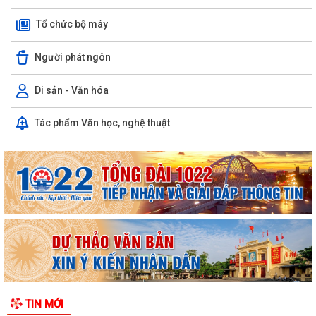
danh tính
Tổ chức bộ máy
Xã Cẩm Giang tổ chức lễ tâm linh và triển khai lấy mẫu hài cốt liệt sĩ
phục vụ giám định ADN
Người phát ngôn
THÔNG BÁO số 03/TB-TTPVHCC ngày 04/8/2026 của Trung tâm
Phục vụ HCC Về việc tổ chức hướng dẫn, tiếp...
Di sản - Văn hóa
Xã Cẩm Giang dự Hội nghị trực tuyến triển khai công tác đo đạc, lập
Tác phẩm Văn học, nghệ thuật
bản đồ địa chính và xây dựng cơ...
Cẩm Giang quyết tâm bứt phá trong cải cách hành chính và mở rộng
diện bao phủ bảo hiểm xã hội, bảo...
Công an xã Cẩm Giang: Vận động Nhân dân tự nguyện giao nộp 02 cá
thể động vật hoang dã
Triển khai mô hình chăn nuôi vịt thương phẩm theo quy trình
VietGAHP tại xã Cẩm Giang
Xã Cẩm Giang tham dự Hội nghị Báo cáo viên thành phố tháng 7 năm
TIN MỚI
2026