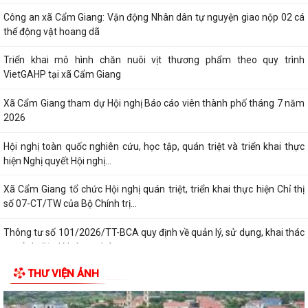
Hội nghị toàn quốc nghiên cứu, học tập, quán triệt và triển khai thực
hiện Nghị quyết Hội nghị...
Xã Cẩm Giang tổ chức Hội nghị quán triệt, triển khai thực hiện Chỉ thị
số 07-CT/TW của Bộ Chính trị...
Thông tư số 101/2026/TT-BCA quy định về quản lý, sử dụng, khai thác
cơ sở dữ liệu lý lịch tư pháp,...
THÔNG BÁO số 527/TB-UBND xã Cẩm Giang Về việc công khai danh
mục thủ tục hành chính ban hành mới...
Đảng ủy - HĐND - UBND - Ủy ban MTTQ Việt Nam xã Cẩm Giang tổ
chức lễ viếng các nghĩa trang liệt sĩ...
Trạm Y tế xã Cẩm Giang phối hợp khám, phát hiện các bệnh về mắt
cho người có công nhân kỷ niệm 79...
THƯ VIỆN ẢNH
Hội đồng nhân dân xã Cẩm Giang tổ chức Kỳ họp thứ tư (Kỳ họp
thường lệ giữa năm 2026)