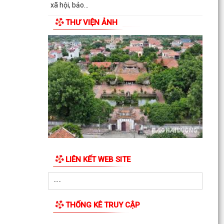
xã hội, bảo...
THƯ VIỆN ẢNH
Công an xã Cẩm Giang: Vận động Nhân dân tự
nguyện giao nộp 02 cá thể động vật hoang dã
LIÊN KẾT WEB SITE
THỐNG KÊ TRUY CẬP