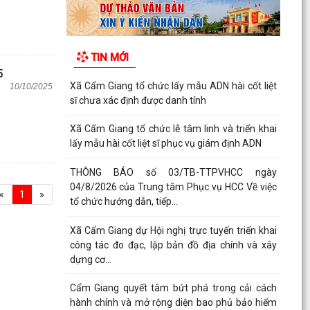
TIN MỚI
5
Xã Cẩm Giang tổ chức lấy mẫu ADN hài cốt liệt
10/10/2025
sĩ chưa xác định được danh tính
Xã Cẩm Giang tổ chức lễ tâm linh và triển khai
lấy mẫu hài cốt liệt sĩ phục vụ giám định ADN
THÔNG BÁO số 03/TB-TTPVHCC ngày
04/8/2026 của Trung tâm Phục vụ HCC Về việc
«
1
»
tổ chức hướng dẫn, tiếp...
Xã Cẩm Giang dự Hội nghị trực tuyến triển khai
công tác đo đạc, lập bản đồ địa chính và xây
dựng cơ...
Cẩm Giang quyết tâm bứt phá trong cải cách
hành chính và mở rộng diện bao phủ bảo hiểm