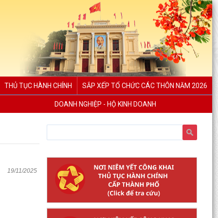
THỦ TỤC HÀNH CHÍNH
SẮP XẾP TỔ CHỨC CÁC THÔN NĂM 2026
DOANH NGHIỆP - HỘ KINH DOANH
19/11/2025