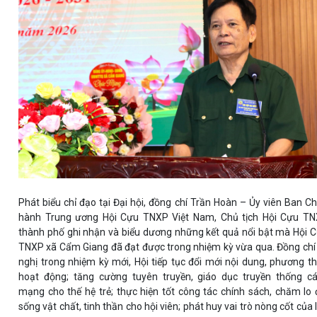
Phát biểu chỉ đạo tại Đại hội, đồng chí Trần Hoàn – Ủy viên Ban C
hành Trung ương Hội Cựu TNXP Việt Nam, Chủ tịch Hội Cựu T
thành phố ghi nhận và biểu dương những kết quả nổi bật mà Hội 
TNXP xã Cẩm Giang đã đạt được trong nhiệm kỳ vừa qua. Đồng chí
nghị trong nhiệm kỳ mới, Hội tiếp tục đổi mới nội dung, phương t
hoạt động; tăng cường tuyên truyền, giáo dục truyền thống c
mạng cho thế hệ trẻ; thực hiện tốt công tác chính sách, chăm lo 
sống vật chất, tinh thần cho hội viên; phát huy vai trò nòng cốt của 