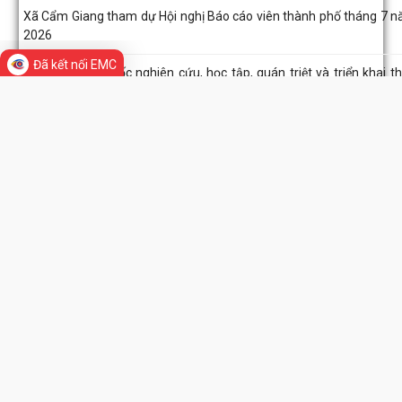
Thông tư số 101/2026/TT-BCA quy định về quản lý, sử dụng, khai t
cơ sở dữ liệu lý lịch tư pháp,...
Đã kết nối EMC
THÔNG BÁO số 527/TB-UBND xã Cẩm Giang Về việc công khai d
mục thủ tục hành chính ban hành mới...
Đảng ủy - HĐND - UBND - Ủy ban MTTQ Việt Nam xã Cẩm Giang
chức lễ viếng các nghĩa trang liệt sĩ...
Trạm Y tế xã Cẩm Giang phối hợp khám, phát hiện các bệnh về 
cho người có công nhân kỷ niệm 79...
Hội đồng nhân dân xã Cẩm Giang tổ chức Kỳ họp thứ tư (Kỳ 
thường lệ giữa năm 2026)
Đảng ủy xã Cẩm Giang tổ chức thăm, tặng quà người có công theo
quyền của đồng chí Giám đốc Công...
THƯ VIỆN ẢNH
Đồng chí Nguyễn Ngọc Sơn, đại biểu quốc hội khóa XVI Thăm, tặng 
gia đình chính sách, người có...