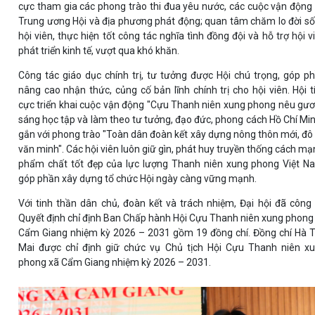
cực tham gia các phong trào thi đua yêu nước, các cuộc vận động
Trung ương Hội và địa phương phát động; quan tâm chăm lo đời s
hội viên, thực hiện tốt công tác nghĩa tình đồng đội và hỗ trợ hội v
phát triển kinh tế, vượt qua khó khăn.
Công tác giáo dục chính trị, tư tưởng được Hội chú trọng, góp p
nâng cao nhận thức, củng cố bản lĩnh chính trị cho hội viên. Hội t
cực triển khai cuộc vận động "Cựu Thanh niên xung phong nêu gư
sáng học tập và làm theo tư tưởng, đạo đức, phong cách Hồ Chí Min
gắn với phong trào "Toàn dân đoàn kết xây dựng nông thôn mới, đô 
văn minh". Các hội viên luôn giữ gìn, phát huy truyền thống cách mạ
phẩm chất tốt đẹp của lực lượng Thanh niên xung phong Việt N
góp phần xây dựng tổ chức Hội ngày càng vững mạnh.
Với tinh thần dân chủ, đoàn kết và trách nhiệm, Đại hội đã công
Quyết định chỉ định Ban Chấp hành Hội Cựu Thanh niên xung phong
Cẩm Giang nhiệm kỳ 2026 – 2031 gồm 19 đồng chí. Đồng chí Hà 
Mai được chỉ định giữ chức vụ Chủ tịch Hội Cựu Thanh niên x
phong xã Cẩm Giang nhiệm kỳ 2026 – 2031.