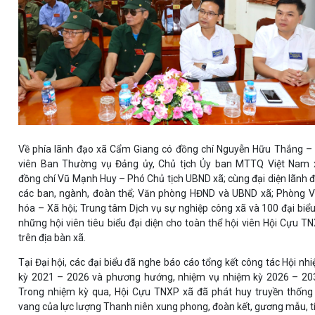
Về phía lãnh đạo xã Cẩm Giang có đồng chí Nguyễn Hữu Thắng –
viên Ban Thường vụ Đảng ủy, Chủ tịch Ủy ban MTTQ Việt Nam 
đồng chí Vũ Mạnh Huy – Phó Chủ tịch UBND xã; cùng đại diện lãnh 
các ban, ngành, đoàn thể; Văn phòng HĐND và UBND xã; Phòng 
hóa – Xã hội; Trung tâm Dịch vụ sự nghiệp công xã và 100 đại biểu
những hội viên tiêu biểu đại diện cho toàn thể hội viên Hội Cựu T
trên địa bàn xã.
Tại Đại hội, các đại biểu đã nghe báo cáo tổng kết công tác Hội nh
kỳ 2021 – 2026 và phương hướng, nhiệm vụ nhiệm kỳ 2026 – 20
Trong nhiệm kỳ qua, Hội Cựu TNXP xã đã phát huy truyền thống
vang của lực lượng Thanh niên xung phong, đoàn kết, gương mẫu, t