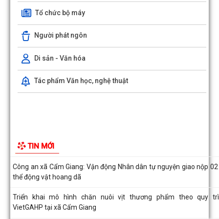
Tổ chức bộ máy
Xã Cẩm Giang dự Hội nghị trực tuyến triển khai công tác đo đạc, 
bản đồ địa chính và xây dựng cơ...
Người phát ngôn
Cẩm Giang quyết tâm bứt phá trong cải cách hành chính và mở r
diện bao phủ bảo hiểm xã hội, bảo...
Di sản - Văn hóa
Công an xã Cẩm Giang: Vận động Nhân dân tự nguyện giao nộp 02
Tác phẩm Văn học, nghệ thuật
thể động vật hoang dã
Triển khai mô hình chăn nuôi vịt thương phẩm theo quy tr
VietGAHP tại xã Cẩm Giang
Xã Cẩm Giang tham dự Hội nghị Báo cáo viên thành phố tháng 7 
2026
Hội nghị toàn quốc nghiên cứu, học tập, quán triệt và triển khai t
hiện Nghị quyết Hội nghị...
Xã Cẩm Giang tổ chức Hội nghị quán triệt, triển khai thực hiện Chỉ 
TIN MỚI
số 07-CT/TW của Bộ Chính trị...