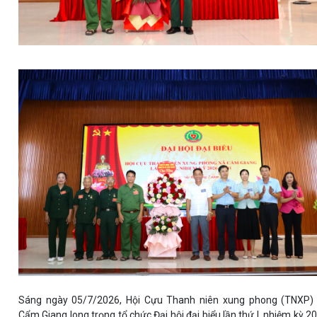
Sáng ngày 05/7/2026, Hội Cựu Thanh niên xung phong (TNXP)
Cẩm Giang long trọng tổ chức Đại hội đại biểu lần thứ I, nhiệm kỳ 2