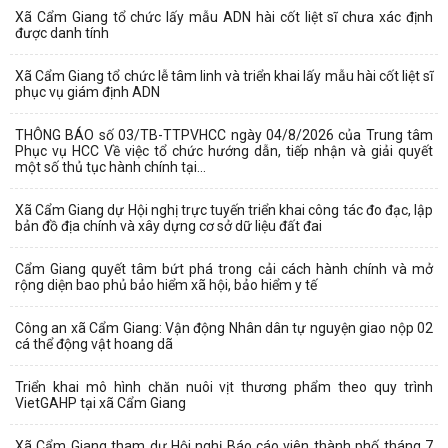
Xã Cẩm Giang tổ chức lấy mẫu ADN hài cốt liệt sĩ chưa xác định
được danh tính
Xã Cẩm Giang tổ chức lễ tâm linh và triển khai lấy mẫu hài cốt liệt sĩ
phục vụ giám định ADN
THÔNG BÁO số 03/TB-TTPVHCC ngày 04/8/2026 của Trung tâm
Phục vụ HCC Về việc tổ chức hướng dẫn, tiếp nhận và giải quyết
một số thủ tục hành chính tại...
Xã Cẩm Giang dự Hội nghị trực tuyến triển khai công tác đo đạc, lập
bản đồ địa chính và xây dựng cơ sở dữ liệu đất đai
Cẩm Giang quyết tâm bứt phá trong cải cách hành chính và mở
rộng diện bao phủ bảo hiểm xã hội, bảo hiểm y tế
Công an xã Cẩm Giang: Vận động Nhân dân tự nguyện giao nộp 02
cá thể động vật hoang dã
Triển khai mô hình chăn nuôi vịt thương phẩm theo quy trình
VietGAHP tại xã Cẩm Giang
Xã Cẩm Giang tham dự Hội nghị Báo cáo viên thành phố tháng 7