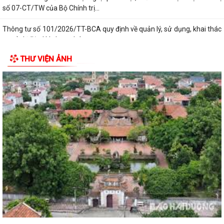
số 07-CT/TW của Bộ Chính trị...
Thông tư số 101/2026/TT-BCA quy định về quản lý, sử dụng, khai thác
cơ sở dữ liệu lý lịch tư pháp,...
THƯ VIỆN ẢNH
THÔNG BÁO số 527/TB-UBND xã Cẩm Giang Về việc công khai danh
mục thủ tục hành chính ban hành mới...
Đảng ủy - HĐND - UBND - Ủy ban MTTQ Việt Nam xã Cẩm Giang tổ
chức lễ viếng các nghĩa trang liệt sĩ...
Trạm Y tế xã Cẩm Giang phối hợp khám, phát hiện các bệnh về mắt
cho người có công nhân kỷ niệm 79...
Hội đồng nhân dân xã Cẩm Giang tổ chức Kỳ họp thứ tư (Kỳ họp
thường lệ giữa năm 2026)
Đảng ủy xã Cẩm Giang tổ chức thăm, tặng quà người có công theo ủy
quyền của đồng chí Giám đốc Công...
Đồng chí Nguyễn Ngọc Sơn, đại biểu quốc hội khóa XVI Thăm, tặng quà