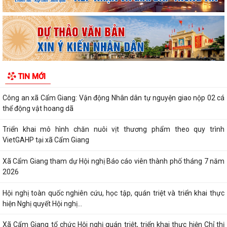
THÔNG BÁO số 03/TB-TTPVHCC ngày 04/8/2026 của Trung tâm
Phục vụ HCC Về việc tổ chức hướng dẫn, tiếp...
Xã Cẩm Giang dự Hội nghị trực tuyến triển khai công tác đo đạc, lập
bản đồ địa chính và xây dựng cơ...
Cẩm Giang quyết tâm bứt phá trong cải cách hành chính và mở rộng
TIN MỚI
diện bao phủ bảo hiểm xã hội, bảo...
Công an xã Cẩm Giang: Vận động Nhân dân tự nguyện giao nộp 02 cá
thể động vật hoang dã
Triển khai mô hình chăn nuôi vịt thương phẩm theo quy trình
VietGAHP tại xã Cẩm Giang
Xã Cẩm Giang tham dự Hội nghị Báo cáo viên thành phố tháng 7 năm
2026
Hội nghị toàn quốc nghiên cứu, học tập, quán triệt và triển khai thực
hiện Nghị quyết Hội nghị...
Xã Cẩm Giang tổ chức Hội nghị quán triệt, triển khai thực hiện Chỉ thị