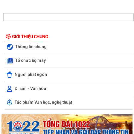
GIỚI THIỆU CHUNG
Thông tin chung
Tổ chức bộ máy
Người phát ngôn
Di sản - Văn hóa
Xã Cẩm Giang tổ chức lấy mẫu ADN hài cốt liệt sĩ chưa xác định được
Tác phẩm Văn học, nghệ thuật
danh tính
Xã Cẩm Giang tổ chức lễ tâm linh và triển khai lấy mẫu hài cốt liệt sĩ
phục vụ giám định ADN