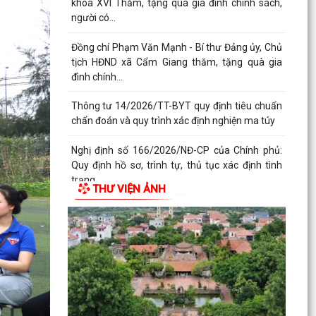
khóa XVI Thăm, tặng quà gia đình chính sách,
người có...
Đồng chí Phạm Văn Mạnh - Bí thư Đảng ủy, Chủ
tịch HĐND xã Cẩm Giang thăm, tặng quà gia
đình chính...
Thông tư 14/2026/TT-BYT quy định tiêu chuẩn
chẩn đoán và quy trình xác định nghiện ma túy
Nghị định số 166/2026/NĐ-CP của Chính phủ:
Quy định hồ sơ, trình tự, thủ tục xác định tình
trạng...
THƯ VIỆN ẢNH
Xã Cẩm Giang đưa dịch vụ hành chính công đến
tận nhà văn hóa thôn
Xã Cẩm Giang đánh giá tiến độ thực hiện Kế
hoạch số 150/KH-UBND của UBND thành phố
Hải Phòng về...
XÃ CẨM GIANG CHI TRẢ HƠN 9 TỶ ĐỒNG TIỀN