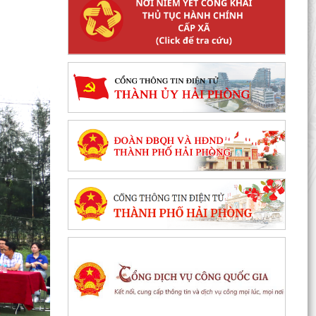
Xã Cẩm Giang tổ chức lấy mẫu ADN hài cốt liệt
sĩ chưa xác định được danh tính
Xã Cẩm Giang tổ chức lễ tâm linh và triển khai
lấy mẫu hài cốt liệt sĩ phục vụ giám định ADN
THÔNG BÁO số 03/TB-TTPVHCC ngày
04/8/2026 của Trung tâm Phục vụ HCC Về việc
tổ chức hướng dẫn, tiếp...
Xã Cẩm Giang dự Hội nghị trực tuyến triển khai
công tác đo đạc, lập bản đồ địa chính và xây
dựng cơ...
Cẩm Giang quyết tâm bứt phá trong cải cách