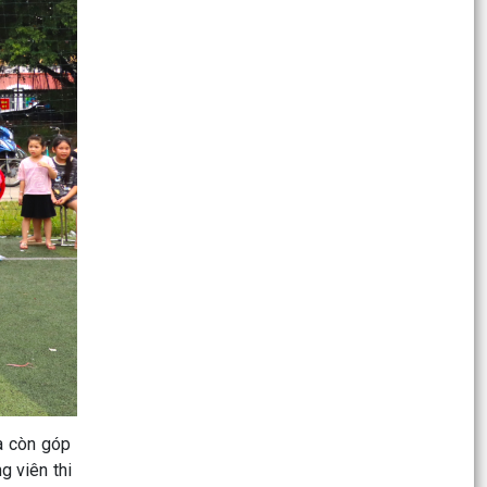
Ủy ban MTTQ Việt Nam xã Cẩm Giang tổ chức
Hội nghị lần thứ IV, sơ kết công tác 6 tháng đầu
năm và...
THÔNG BÁO số 506/TB-UBND ngày 14/7/2026
của UBND xa Về việc công khai danh mục thủ
tục hành chính...
THÔNG BÁO số 505/TB-UBND xã ngày
14/7/2026 Về việc công khai danh mục thủ tục
hành chính được sửa...
Nghị định số 123/2024/NĐ-CP ngày 04 tháng
10 năm 2024 của chính phủ và một số quy định
về xử lý vi...
Thông tư số 28/2026/TT-BYT của Bộ Y tế: Ban
hành Danh mục thuốc hóa dược, thuốc dược
liệu, vắc xin,...
à còn góp
 viên thi
Kế hoạch số 03-KH/TW ngày 18/5/2026 của Bộ