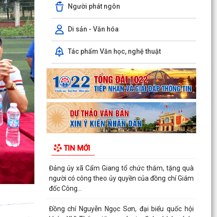
Người phát ngôn
THÔNG BÁO số 527/TB-UBND xã Cẩm Giang Về
việc công khai danh mục thủ tục hành chính ban
Di sản - Văn hóa
hành mới...
Tác phẩm Văn học, nghệ thuật
Đảng ủy - HĐND - UBND - Ủy ban MTTQ Việt
Nam xã Cẩm Giang tổ chức lễ viếng các nghĩa
trang liệt sĩ...
Trạm Y tế xã Cẩm Giang phối hợp khám, phát
hiện các bệnh về mắt cho người có công nhân
kỷ niệm 79...
Hội đồng nhân dân xã Cẩm Giang tổ chức Kỳ
TIN MỚI
họp thứ tư (Kỳ họp thường lệ giữa năm 2026)
Đảng ủy xã Cẩm Giang tổ chức thăm, tặng quà
người có công theo ủy quyền của đồng chí Giám
đốc Công...
Đồng chí Nguyễn Ngọc Sơn, đại biểu quốc hội