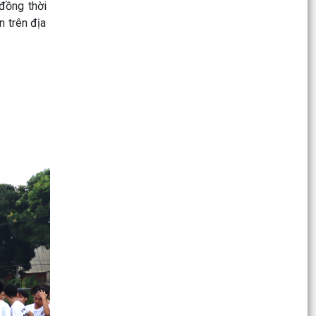
 đồng thời
Chính trị thực hiện Nghị quyết Hội nghị lần thứ
n trên địa
hai Ban...
Nghị quyết số 04-NQ/TW về tiếp tục tăng cường
sự lãnh đạo của Đảng đối với công tác phòng,
chống...
Quyết định số 338/QĐ-UBND ngày 27/1/2026
của UBND thành phố Hải Phòng về việc phê
duyệt kết quả...
KẾ HOẠCH số 242/KH-UBND ngày 30/6/2026
của UBND xã về việc Hướng dẫn, tiếp nhận và
giải quyết một...
UBND xã Cẩm Giang triển khai nhiệm vụ phát
triển người tham gia BHXH năm 2026
Xã Cẩm Giang tổ chức bồi dưỡng, tập huấn lý
luận chính trị hè năm 2026 cho đội ngũ cán bộ
quản lý,...