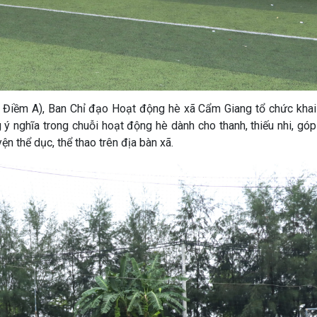
n Điềm A), Ban Chỉ đạo Hoạt động hè xã Cẩm Giang tổ chức khai
ý nghĩa trong chuỗi hoạt động hè dành cho thanh, thiếu nhi, gó
ện thể dục, thể thao trên địa bàn xã.