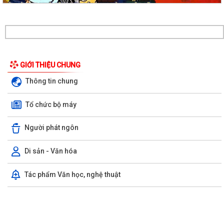
Xã Cẩm Giang tổ chức lễ tâm linh và triển khai lấy mẫu hài cốt liệt sĩ
phục vụ giám định ADN
THÔNG BÁO số 03/TB-TTPVHCC ngày 04/8/2026 của Trung tâm
Phục vụ HCC Về việc tổ chức hướng dẫn, tiếp...
GIỚI THIỆU CHUNG
Xã Cẩm Giang dự Hội nghị trực tuyến triển khai công tác đo đạc, lập
Thông tin chung
bản đồ địa chính và xây dựng cơ...
Tổ chức bộ máy
Cẩm Giang quyết tâm bứt phá trong cải cách hành chính và mở rộng
diện bao phủ bảo hiểm xã hội, bảo...
Người phát ngôn
Công an xã Cẩm Giang: Vận động Nhân dân tự nguyện giao nộp 02 cá
thể động vật hoang dã
Di sản - Văn hóa
Triển khai mô hình chăn nuôi vịt thương phẩm theo quy trình
Tác phẩm Văn học, nghệ thuật
VietGAHP tại xã Cẩm Giang
Xã Cẩm Giang tham dự Hội nghị Báo cáo viên thành phố tháng 7 năm
2026