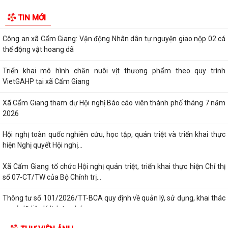
Hội nghị toàn quốc nghiên cứu, học tập, quán triệt và triển khai thực
hiện Nghị quyết Hội nghị...
Xã Cẩm Giang tổ chức Hội nghị quán triệt, triển khai thực hiện Chỉ thị
TIN MỚI
số 07-CT/TW của Bộ Chính trị...
Thông tư số 101/2026/TT-BCA quy định về quản lý, sử dụng, khai thác
cơ sở dữ liệu lý lịch tư pháp,...
THÔNG BÁO số 527/TB-UBND xã Cẩm Giang Về việc công khai danh
mục thủ tục hành chính ban hành mới...
Đảng ủy - HĐND - UBND - Ủy ban MTTQ Việt Nam xã Cẩm Giang tổ
chức lễ viếng các nghĩa trang liệt sĩ...
Trạm Y tế xã Cẩm Giang phối hợp khám, phát hiện các bệnh về mắt
cho người có công nhân kỷ niệm 79...
Hội đồng nhân dân xã Cẩm Giang tổ chức Kỳ họp thứ tư (Kỳ họp
thường lệ giữa năm 2026)