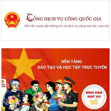
Xã Cẩm Giang tổ chức lấy mẫu ADN hài cốt liệt sĩ chưa xác định được
danh tính