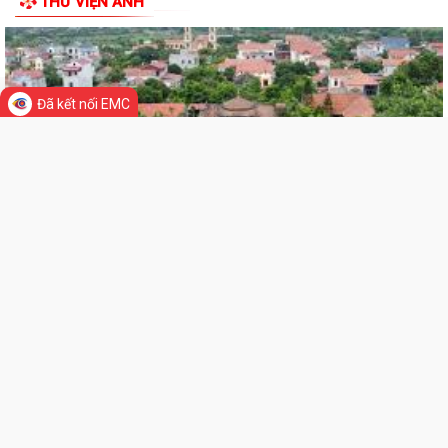
Đảng ủy xã Cẩm Giang tổ chức thăm, tặng quà người có công theo ủy
quyền của đồng chí Giám đốc Công...
THƯ VIỆN ẢNH
Đồng chí Nguyễn Ngọc Sơn, đại biểu quốc hội khóa XVI Thăm, tặng quà
gia đình chính sách, người có...
Đã kết nối EMC
Đồng chí Phạm Văn Mạnh - Bí thư Đảng ủy, Chủ tịch HĐND xã Cẩm
Giang thăm, tặng quà gia đình chính...
Thông tư 14/2026/TT-BYT quy định tiêu chuẩn chẩn đoán và quy
trình xác định nghiện ma túy
Nghị định số 166/2026/NĐ-CP của Chính phủ: Quy định hồ sơ, trình tự,
thủ tục xác định tình trạng...
Xã Cẩm Giang đưa dịch vụ hành chính công đến tận nhà văn hóa thôn
Xã Cẩm Giang đánh giá tiến độ thực hiện Kế hoạch số 150/KH-UBND
của UBND thành phố Hải Phòng về...
XÃ CẨM GIANG CHI TRẢ HƠN 9 TỶ ĐỒNG TIỀN BỒI THƯỜNG, HỖ TRỢ
LIÊN KẾT WEB SITE
CHO 07 HỘ GIA ĐÌNH THỰC HIỆN DỰ ÁN KHU...