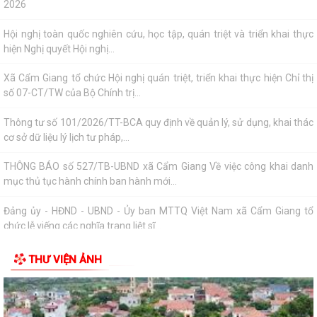
cơ sở dữ liệu lý lịch tư pháp,...
THÔNG BÁO số 527/TB-UBND xã Cẩm Giang Về việc công khai danh
mục thủ tục hành chính ban hành mới...
Đảng ủy - HĐND - UBND - Ủy ban MTTQ Việt Nam xã Cẩm Giang tổ
chức lễ viếng các nghĩa trang liệt sĩ...
Trạm Y tế xã Cẩm Giang phối hợp khám, phát hiện các bệnh về mắt
cho người có công nhân kỷ niệm 79...
Hội đồng nhân dân xã Cẩm Giang tổ chức Kỳ họp thứ tư (Kỳ họp
thường lệ giữa năm 2026)
Đảng ủy xã Cẩm Giang tổ chức thăm, tặng quà người có công theo ủy
quyền của đồng chí Giám đốc Công...
THƯ VIỆN ẢNH
Đồng chí Nguyễn Ngọc Sơn, đại biểu quốc hội khóa XVI Thăm, tặng quà
gia đình chính sách, người có...
Đồng chí Phạm Văn Mạnh - Bí thư Đảng ủy, Chủ tịch HĐND xã Cẩm