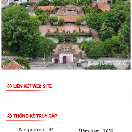
Giang thăm, tặng quà gia đình chính...
Thông tư 14/2026/TT-BYT quy định tiêu chuẩn chẩn đoán và quy
trình xác định nghiện ma túy
Nghị định số 166/2026/NĐ-CP của Chính phủ: Quy định hồ sơ, trình tự,
thủ tục xác định tình trạng...
Xã Cẩm Giang đưa dịch vụ hành chính công đến tận nhà văn hóa thôn
Xã Cẩm Giang đánh giá tiến độ thực hiện Kế hoạch số 150/KH-UBND
của UBND thành phố Hải Phòng về...
XÃ CẨM GIANG CHI TRẢ HƠN 9 TỶ ĐỒNG TIỀN BỒI THƯỜNG, HỖ TRỢ
LIÊN KẾT WEB SITE
CHO 07 HỘ GIA ĐÌNH THỰC HIỆN DỰ ÁN KHU...
HÀNH TRANG VỮNG CHẮC – AN TÂM HỌC TẬP CÙNG NGÂN HÀNG
CSXH
THỐNG KÊ TRUY CẬP
Xã Cẩm Giang thăm, tặng quà gia đình chính sách, người có công
nhân kỷ niệm 79 năm Ngày Thương binh...
Đang online:
94
Hôm nay:
3,856