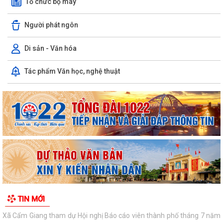
Tổ chức bộ máy
Xã Cẩm Giang dự Hội nghị trực tuyến triển khai công tác đo đạc, lập
bản đồ địa chính và xây dựng cơ...
Người phát ngôn
Cẩm Giang quyết tâm bứt phá trong cải cách hành chính và mở rộng
diện bao phủ bảo hiểm xã hội, bảo...
Di sản - Văn hóa
Công an xã Cẩm Giang: Vận động Nhân dân tự nguyện giao nộp 02 cá
Tác phẩm Văn học, nghệ thuật
thể động vật hoang dã
Triển khai mô hình chăn nuôi vịt thương phẩm theo quy trình
VietGAHP tại xã Cẩm Giang
Xã Cẩm Giang tham dự Hội nghị Báo cáo viên thành phố tháng 7 năm
2026
Hội nghị toàn quốc nghiên cứu, học tập, quán triệt và triển khai thực
hiện Nghị quyết Hội nghị...
Xã Cẩm Giang tổ chức Hội nghị quán triệt, triển khai thực hiện Chỉ thị
TIN MỚI
số 07-CT/TW của Bộ Chính trị...
Thông tư số 101/2026/TT-BCA quy định về quản lý, sử dụng, khai thác