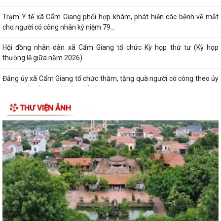
Trạm Y tế xã Cẩm Giang phối hợp khám, phát hiện các bệnh về mắt
cho người có công nhân kỷ niệm 79...
Hội đồng nhân dân xã Cẩm Giang tổ chức Kỳ họp thứ tư (Kỳ họp
thường lệ giữa năm 2026)
Đảng ủy xã Cẩm Giang tổ chức thăm, tặng quà người có công theo ủy
quyền của đồng chí Giám đốc Công...
THƯ VIỆN ẢNH
Đồng chí Nguyễn Ngọc Sơn, đại biểu quốc hội khóa XVI Thăm, tặng quà
gia đình chính sách, người có...
Đồng chí Phạm Văn Mạnh - Bí thư Đảng ủy, Chủ tịch HĐND xã Cẩm
Giang thăm, tặng quà gia đình chính...
Thông tư 14/2026/TT-BYT quy định tiêu chuẩn chẩn đoán và quy
trình xác định nghiện ma túy
Nghị định số 166/2026/NĐ-CP của Chính phủ: Quy định hồ sơ, trình tự,
thủ tục xác định tình trạng...