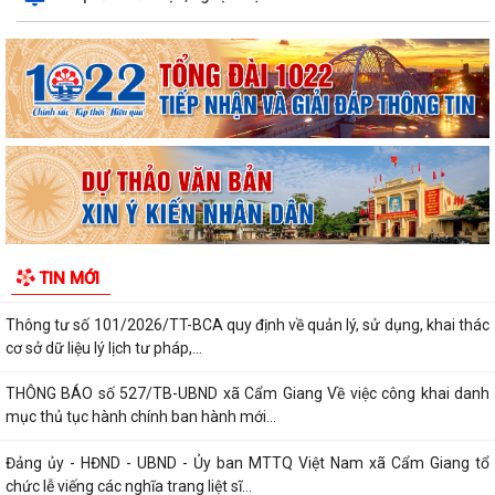
thể động vật hoang dã
Triển khai mô hình chăn nuôi vịt thương phẩm theo quy trình
VietGAHP tại xã Cẩm Giang
Xã Cẩm Giang tham dự Hội nghị Báo cáo viên thành phố tháng 7 năm
2026
Hội nghị toàn quốc nghiên cứu, học tập, quán triệt và triển khai thực
hiện Nghị quyết Hội nghị...
Xã Cẩm Giang tổ chức Hội nghị quán triệt, triển khai thực hiện Chỉ thị
TIN MỚI
số 07-CT/TW của Bộ Chính trị...
Thông tư số 101/2026/TT-BCA quy định về quản lý, sử dụng, khai thác
cơ sở dữ liệu lý lịch tư pháp,...
THÔNG BÁO số 527/TB-UBND xã Cẩm Giang Về việc công khai danh
mục thủ tục hành chính ban hành mới...
Đảng ủy - HĐND - UBND - Ủy ban MTTQ Việt Nam xã Cẩm Giang tổ
chức lễ viếng các nghĩa trang liệt sĩ...