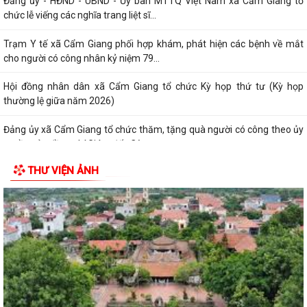
Đảng ủy - HĐND - UBND - Ủy ban MTTQ Việt Nam xã Cẩm Giang tổ
chức lễ viếng các nghĩa trang liệt sĩ...
Trạm Y tế xã Cẩm Giang phối hợp khám, phát hiện các bệnh về mắt
cho người có công nhân kỷ niệm 79...
Hội đồng nhân dân xã Cẩm Giang tổ chức Kỳ họp thứ tư (Kỳ họp
thường lệ giữa năm 2026)
Đảng ủy xã Cẩm Giang tổ chức thăm, tặng quà người có công theo ủy
quyền của đồng chí Giám đốc Công...
THƯ VIỆN ẢNH
Đồng chí Nguyễn Ngọc Sơn, đại biểu quốc hội khóa XVI Thăm, tặng quà
gia đình chính sách, người có...
Đồng chí Phạm Văn Mạnh - Bí thư Đảng ủy, Chủ tịch HĐND xã Cẩm
Giang thăm, tặng quà gia đình chính...
Thông tư 14/2026/TT-BYT quy định tiêu chuẩn chẩn đoán và quy
trình xác định nghiện ma túy
Nghị định số 166/2026/NĐ-CP của Chính phủ: Quy định hồ sơ, trình tự,