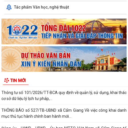
Công an xã Cẩm Giang: Vận động Nhân dân tự nguyện giao nộp 02 cá
Tác phẩm Văn học, nghệ thuật
thể động vật hoang dã
Triển khai mô hình chăn nuôi vịt thương phẩm theo quy trình
VietGAHP tại xã Cẩm Giang
Xã Cẩm Giang tham dự Hội nghị Báo cáo viên thành phố tháng 7 năm
2026
Hội nghị toàn quốc nghiên cứu, học tập, quán triệt và triển khai thực
hiện Nghị quyết Hội nghị...
Xã Cẩm Giang tổ chức Hội nghị quán triệt, triển khai thực hiện Chỉ thị
TIN MỚI
số 07-CT/TW của Bộ Chính trị...
Thông tư số 101/2026/TT-BCA quy định về quản lý, sử dụng, khai thác
cơ sở dữ liệu lý lịch tư pháp,...
THÔNG BÁO số 527/TB-UBND xã Cẩm Giang Về việc công khai danh
mục thủ tục hành chính ban hành mới...