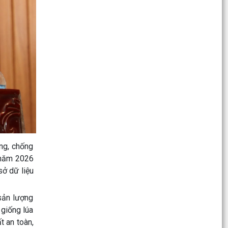
HÀNH TRANG VỮNG CHẮC – AN TÂM HỌC TẬP
CÙNG NGÂN HÀNG CSXH
Xã Cẩm Giang thăm, tặng quà gia đình chính
sách, người có công nhân kỷ niệm 79 năm Ngày
Thương binh...
THÔNG BÁO số 35/TB-VP ngày 15/7/2025 của
Văn phòng HĐND và UBND xã Về việc niêm yết,
công khai danh...
THÔNG BÁO số 510/TB-UBND ngày 14/7/2026
của UBND xã Về việc công khai danh mục thủ
òng, chống
tục hành chính...
 năm 2026
sở dữ liệu
THÔNG BÁO số 509/TB-UBND ngày 14/7/2026
của UBND xã Về việc công khai danh mục thủ
tục hành chính...
 sản lượng
 giống lúa
Ủy ban MTTQ Việt Nam xã Cẩm Giang tổ chức
t an toàn,
Hội nghị lần thứ IV, sơ kết công tác 6 tháng đầu