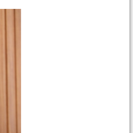
năm và...
THÔNG BÁO số 506/TB-UBND ngày 14/7/2026
của UBND xa Về việc công khai danh mục thủ
tục hành chính...
THÔNG BÁO số 505/TB-UBND xã ngày
14/7/2026 Về việc công khai danh mục thủ tục
hành chính được sửa...
Nghị định số 123/2024/NĐ-CP ngày 04 tháng
10 năm 2024 của chính phủ và một số quy định
về xử lý vi...
Thông tư số 28/2026/TT-BYT của Bộ Y tế: Ban
hành Danh mục thuốc hóa dược, thuốc dược
liệu, vắc xin,...
Kế hoạch số 03-KH/TW ngày 18/5/2026 của Bộ
Chính trị thực hiện Nghị quyết Hội nghị lần thứ
hai Ban...