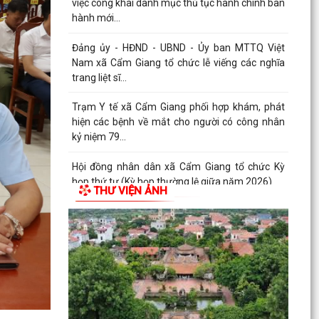
việc công khai danh mục thủ tục hành chính ban
hành mới...
Đảng ủy - HĐND - UBND - Ủy ban MTTQ Việt
Nam xã Cẩm Giang tổ chức lễ viếng các nghĩa
trang liệt sĩ...
Trạm Y tế xã Cẩm Giang phối hợp khám, phát
hiện các bệnh về mắt cho người có công nhân
kỷ niệm 79...
Hội đồng nhân dân xã Cẩm Giang tổ chức Kỳ
họp thứ tư (Kỳ họp thường lệ giữa năm 2026)
THƯ VIỆN ẢNH
Đảng ủy xã Cẩm Giang tổ chức thăm, tặng quà
người có công theo ủy quyền của đồng chí Giám
đốc Công...
Đồng chí Nguyễn Ngọc Sơn, đại biểu quốc hội
khóa XVI Thăm, tặng quà gia đình chính sách,
người có...