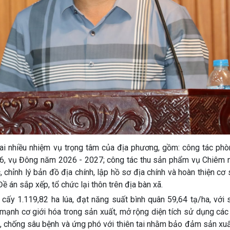
 khai nhiều nhiệm vụ trọng tâm của địa phương, gồm: công tác ph
26, vụ Đông năm 2026 - 2027; công tác thu sản phẩm vụ Chiêm
chỉnh lý bản đồ địa chính, lập hồ sơ địa chính và hoàn thiện cơ 
Đề án sắp xếp, tổ chức lại thôn trên địa bàn xã.
 cấy 1.119,82 ha lúa, đạt năng suất bình quân 59,64 tạ/ha, với
 mạnh cơ giới hóa trong sản xuất, mở rộng diện tích sử dụng các
g, chống sâu bệnh và ứng phó với thiên tai nhằm bảo đảm sản xuấ