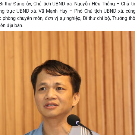
Bí thư Đảng ủy, Chủ tịch UBND xã; Nguyễn Hữu Thắng – Chủ tị
ng trực UBND xã; Vũ Mạnh Huy – Phó Chủ tịch UBND xã; cùng
ác phòng chuyên môn, đơn vị sự nghiệp, Bí thư chi bộ, Trưởng th
rên địa bàn.