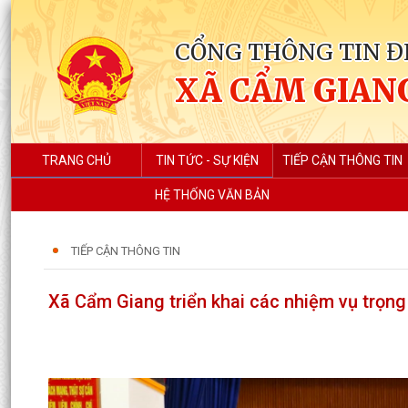
CỔNG THÔNG TIN Đ
XÃ CẨM GIAN
TRANG CHỦ
TIN TỨC - SỰ KIỆN
TIẾP CẬN THÔNG TIN
HỆ THỐNG VĂN BẢN
TIẾP CẬN THÔNG TIN
Xã Cẩm Giang triển khai các nhiệm vụ trọn