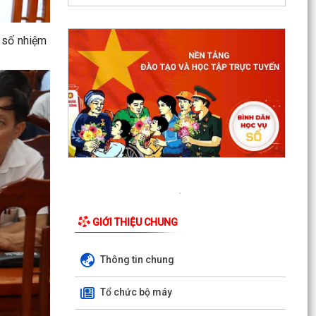
 số nhiệm
Xã Cẩm Giang tổ chức lấy mẫu ADN hài cốt liệt
sĩ chưa xác định được danh tính
Xã Cẩm Giang tổ chức lễ tâm linh và triển khai
lấy mẫu hài cốt liệt sĩ phục vụ giám định ADN
THÔNG BÁO số 03/TB-TTPVHCC ngày
04/8/2026 của Trung tâm Phục vụ HCC Về việc
tổ chức hướng dẫn, tiếp...
Xã Cẩm Giang dự Hội nghị trực tuyến triển khai
công tác đo đạc, lập bản đồ địa chính và xây
GIỚI THIỆU CHUNG
dựng cơ...
Thông tin chung
Cẩm Giang quyết tâm bứt phá trong cải cách
hành chính và mở rộng diện bao phủ bảo hiểm
Tổ chức bộ máy
xã hội, bảo...