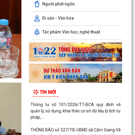
Người phát ngôn
Công an xã Cẩm Giang: Vận động Nhân dân tự
nguyện giao nộp 02 cá thể động vật hoang dã
Di sản - Văn hóa
Triển khai mô hình chăn nuôi vịt thương phẩm
theo quy trình VietGAHP tại xã Cẩm Giang
Tác phẩm Văn học, nghệ thuật
Xã Cẩm Giang tham dự Hội nghị Báo cáo viên
thành phố tháng 7 năm 2026
Hội nghị toàn quốc nghiên cứu, học tập, quán
triệt và triển khai thực hiện Nghị quyết Hội nghị...
Xã Cẩm Giang tổ chức Hội nghị quán triệt, triển
khai thực hiện Chỉ thị số 07-CT/TW của Bộ
TIN MỚI
Chính trị...
Thông tư số 101/2026/TT-BCA quy định về
quản lý, sử dụng, khai thác cơ sở dữ liệu lý lịch tư
pháp,...
THÔNG BÁO số 527/TB-UBND xã Cẩm Giang Về