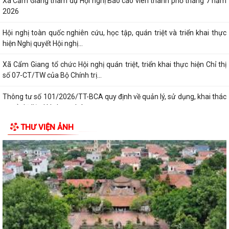
mục thủ tục hành chính ban hành mới...
Đảng ủy - HĐND - UBND - Ủy ban MTTQ Việt Nam xã Cẩm Giang tổ
chức lễ viếng các nghĩa trang liệt sĩ...
Trạm Y tế xã Cẩm Giang phối hợp khám, phát hiện các bệnh về mắt
cho người có công nhân kỷ niệm 79...
Hội đồng nhân dân xã Cẩm Giang tổ chức Kỳ họp thứ tư (Kỳ họp
thường lệ giữa năm 2026)
Đảng ủy xã Cẩm Giang tổ chức thăm, tặng quà người có công theo ủy
THƯ VIỆN ẢNH
quyền của đồng chí Giám đốc Công...
Đồng chí Nguyễn Ngọc Sơn, đại biểu quốc hội khóa XVI Thăm, tặng quà
gia đình chính sách, người có...
Đồng chí Phạm Văn Mạnh - Bí thư Đảng ủy, Chủ tịch HĐND xã Cẩm
Giang thăm, tặng quà gia đình chính...
Thông tư 14/2026/TT-BYT quy định tiêu chuẩn chẩn đoán và quy
trình xác định nghiện ma túy