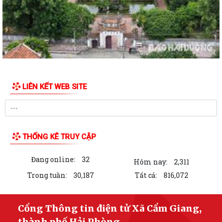
Nghị định số 166/2026/NĐ-CP của Chính phủ: Quy định hồ sơ, trình tự,
thủ tục xác định tình trạng...
Xã Cẩm Giang đưa dịch vụ hành chính công đến tận nhà văn hóa thôn
Xã Cẩm Giang đánh giá tiến độ thực hiện Kế hoạch số 150/KH-UBND
của UBND thành phố Hải Phòng về...
LIÊN KẾT WEB SITE
XÃ CẨM GIANG CHI TRẢ HƠN 9 TỶ ĐỒNG TIỀN BỒI THƯỜNG, HỖ TRỢ
CHO 07 HỘ GIA ĐÌNH THỰC HIỆN DỰ ÁN KHU...
HÀNH TRANG VỮNG CHẮC – AN TÂM HỌC TẬP CÙNG NGÂN HÀNG
THỐNG KÊ TRUY CẬP
CSXH
Đang online:
32
Xã Cẩm Giang thăm, tặng quà gia đình chính sách, người có công
Hôm nay:
2,311
nhân kỷ niệm 79 năm Ngày Thương binh...
Trong tuần:
30,187
Tất cả:
816,072
THÔNG BÁO số 35/TB-VP ngày 15/7/2025 của Văn phòng HĐND và
UBND xã Về việc niêm yết, công khai danh...
Cổng Thông tin điện tử Xã Cẩm Giang,
thành phố Hải Phòng