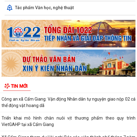
diện bao phủ bảo hiểm xã hội, bảo...
Tác phẩm Văn học, nghệ thuật
Công an xã Cẩm Giang: Vận động Nhân dân tự nguyện giao nộp 02 cá
thể động vật hoang dã
Triển khai mô hình chăn nuôi vịt thương phẩm theo quy trình
VietGAHP tại xã Cẩm Giang
Xã Cẩm Giang tham dự Hội nghị Báo cáo viên thành phố tháng 7 năm
2026
Hội nghị toàn quốc nghiên cứu, học tập, quán triệt và triển khai thực
hiện Nghị quyết Hội nghị...
TIN MỚI
Xã Cẩm Giang tổ chức Hội nghị quán triệt, triển khai thực hiện Chỉ thị
số 07-CT/TW của Bộ Chính trị...
Thông tư số 101/2026/TT-BCA quy định về quản lý, sử dụng, khai thác
cơ sở dữ liệu lý lịch tư pháp,...
THÔNG BÁO số 527/TB-UBND xã Cẩm Giang Về việc công khai danh