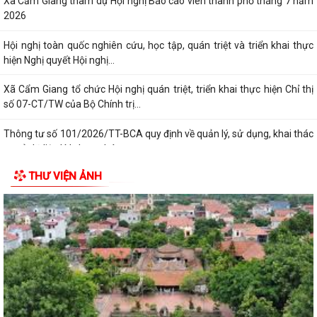
Xã Cẩm Giang tham dự Hội nghị Báo cáo viên thành phố tháng 7 năm
2026
Hội nghị toàn quốc nghiên cứu, học tập, quán triệt và triển khai thực
hiện Nghị quyết Hội nghị...
Xã Cẩm Giang tổ chức Hội nghị quán triệt, triển khai thực hiện Chỉ thị
số 07-CT/TW của Bộ Chính trị...
Thông tư số 101/2026/TT-BCA quy định về quản lý, sử dụng, khai thác
cơ sở dữ liệu lý lịch tư pháp,...
THƯ VIỆN ẢNH
THÔNG BÁO số 527/TB-UBND xã Cẩm Giang Về việc công khai danh
mục thủ tục hành chính ban hành mới...
Đảng ủy - HĐND - UBND - Ủy ban MTTQ Việt Nam xã Cẩm Giang tổ
chức lễ viếng các nghĩa trang liệt sĩ...
Trạm Y tế xã Cẩm Giang phối hợp khám, phát hiện các bệnh về mắt
cho người có công nhân kỷ niệm 79...
Hội đồng nhân dân xã Cẩm Giang tổ chức Kỳ họp thứ tư (Kỳ họp