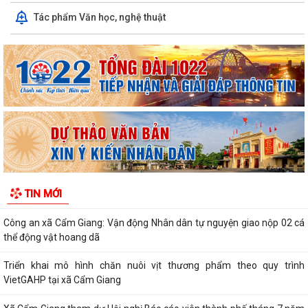
Xã Cẩm Giang tổ chức lấy mẫu ADN hài cốt liệt sĩ chưa xác định được
Tác phẩm Văn học, nghệ thuật
danh tính
Xã Cẩm Giang tổ chức lễ tâm linh và triển khai lấy mẫu hài cốt liệt sĩ
phục vụ giám định ADN
THÔNG BÁO số 03/TB-TTPVHCC ngày 04/8/2026 của Trung tâm
Phục vụ HCC Về việc tổ chức hướng dẫn, tiếp...
Xã Cẩm Giang dự Hội nghị trực tuyến triển khai công tác đo đạc, lập
bản đồ địa chính và xây dựng cơ...
Cẩm Giang quyết tâm bứt phá trong cải cách hành chính và mở rộng
TIN MỚI
diện bao phủ bảo hiểm xã hội, bảo...
Công an xã Cẩm Giang: Vận động Nhân dân tự nguyện giao nộp 02 cá
thể động vật hoang dã
Triển khai mô hình chăn nuôi vịt thương phẩm theo quy trình
VietGAHP tại xã Cẩm Giang