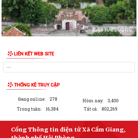
thường lệ giữa năm 2026)
Đảng ủy xã Cẩm Giang tổ chức thăm, tặng quà người có công theo ủy
quyền của đồng chí Giám đốc Công...
Đồng chí Nguyễn Ngọc Sơn, đại biểu quốc hội khóa XVI Thăm, tặng quà
gia đình chính sách, người có...
LIÊN KẾT WEB SITE
Đồng chí Phạm Văn Mạnh - Bí thư Đảng ủy, Chủ tịch HĐND xã Cẩm
Giang thăm, tặng quà gia đình chính...
Thông tư 14/2026/TT-BYT quy định tiêu chuẩn chẩn đoán và quy
trình xác định nghiện ma túy
THỐNG KÊ TRUY CẬP
Nghị định số 166/2026/NĐ-CP của Chính phủ: Quy định hồ sơ, trình tự,
Đang online:
278
thủ tục xác định tình trạng...
Hôm nay:
3,400
Trong tuần:
16,384
Tất cả:
802,269
Xã Cẩm Giang đưa dịch vụ hành chính công đến tận nhà văn hóa thôn
Xã Cẩm Giang đánh giá tiến độ thực hiện Kế hoạch số 150/KH-UBND
Cổng Thông tin điện tử Xã Cẩm Giang,
của UBND thành phố Hải Phòng về...
thành phố Hải Phòng